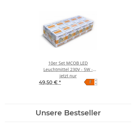
10er Set MCOB LED
Leuchtmittel 230V - 5W -
Neutralweiss 4000k
jetzt nur
F
A
49,50 €
*
↑
G
Unsere Bestseller