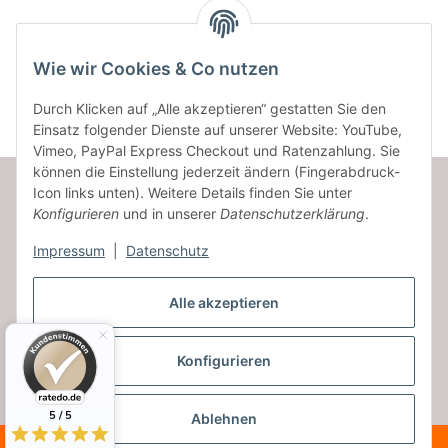
Kategorien
Wie wir Cookies & Co nutzen
Durch Klicken auf „Alle akzeptieren“ gestatten Sie den
Einsatz folgender Dienste auf unserer Website: YouTube,
Vimeo, PayPal Express Checkout und Ratenzahlung. Sie
können die Einstellung jederzeit ändern (Fingerabdruck-
Icon links unten). Weitere Details finden Sie unter
Konfigurieren
und in unserer
Datenschutzerklärung
.
Informationen
Impressum
|
Datenschutz
Gesetzliche Informationen
Alle akzeptieren
Konfigurieren
Vertrag widerrufen
* Alle Preise inkl. gesetzlicher USt., zzgl.
Versand
5 / 5
Ablehnen