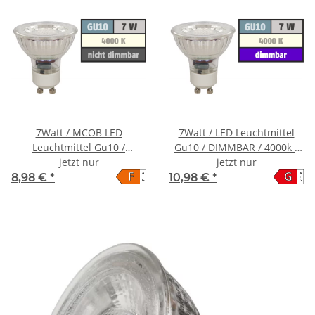
7Watt / MCOB LED
7Watt / LED Leuchtmittel
Leuchtmittel Gu10 /
Gu10 / DIMMBAR / 4000k /
550Lumen / NEUTRALWEISS
jetzt nur
450lm / 230Volt / Neutral-
jetzt nur
F
G
A
A
/ 4000k
Weiß
8,98 €
*
10,98 €
*
↑
↑
G
G