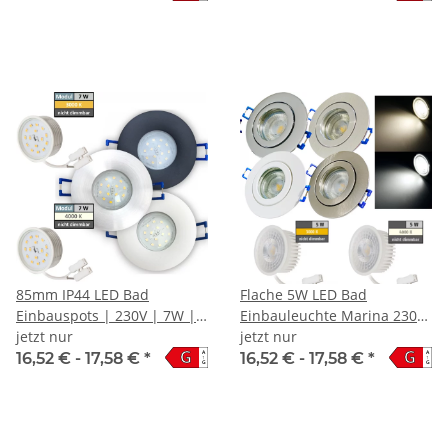
85mm IP44 LED Bad
Flache 5W LED Bad
Einbauspots | 230V | 7W |
Einbauleuchte Marina 230V
Loch = 60 - 70mm |
jetzt nur
/ IP44 / LED Modul
jetzt nur
G
G
A
A
Schraubadapter
16,52 € -
17,58 €
*
16,52 € -
17,58 €
*
↑
↑
G
G