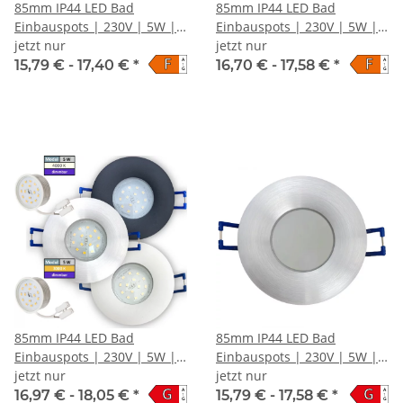
85mm IP44 LED Bad
85mm IP44 LED Bad
Einbauspots | 230V | 5W |
Einbauspots | 230V | 5W |
Loch = 60 - 70mm |
jetzt nur
Loch = 60 - 70mm | STEP-
jetzt nur
F
F
A
A
Schraubadapter
DIMMBAR
15,79 € -
17,40 €
*
16,70 € -
17,58 €
*
↑
↑
G
G
85mm IP44 LED Bad
85mm IP44 LED Bad
Einbauspots | 230V | 5W |
Einbauspots | 230V | 5W |
Loch = 60 - 70mm |
jetzt nur
Loch = 60 - 70mm |
jetzt nur
G
G
A
A
DIMMBAR
Milchglas
16,97 € -
18,05 €
*
15,79 € -
17,58 €
*
↑
↑
G
G