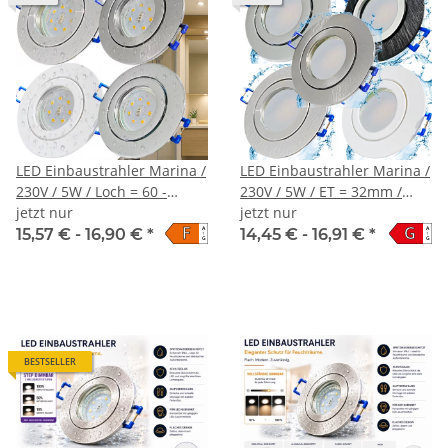
LED Einbaustrahler Marina /
LED Einbaustrahler Marina /
230V / 5W / Loch = 60 -
230V / 5W / ET = 32mm /
68mm / ET = 32mm / IP44
jetzt nur
IP44 / Milchglas
jetzt nur
F
G
A
A
15,57 € -
16,90 €
*
14,45 € -
16,91 €
*
↑
↑
G
G
BESTSELLER