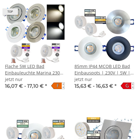
TOP
Flache 5W LED Bad
85mm IP44 MCOB LED Bad
Einbauleuchte Marina 230V
Einbauspots | 230V | 5W |
/ IP44 / LED Modul / STEP
jetzt nur
Loch = 60 - 70mm |
jetzt nur
F
G
A
A
DIMMBAR
Schraubadapter
16,07 € -
17,10 €
*
15,63 € -
16,63 €
*
↑
↑
G
G