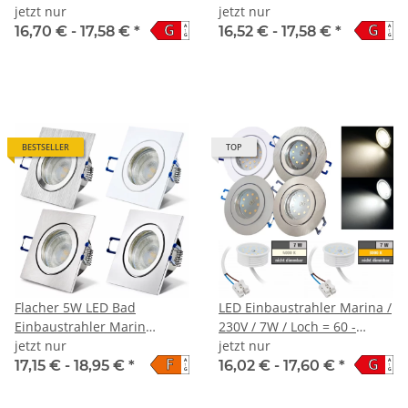
Loch=60 - 68mm / ET=32mm
jetzt nur
230Volt / IP44 / LED Modul
jetzt nur
G
G
A
A
16,70 € -
17,58 €
*
16,52 € -
17,58 €
*
↑
↑
G
G
BESTSELLER
TOP
Flacher 5W LED Bad
LED Einbaustrahler Marina /
Einbaustrahler Marin
230V / 7W / Loch = 60 -
230Volt / IP44 / LED Modul /
jetzt nur
68mm / ET = 32mm / IP44
jetzt nur
F
G
A
A
STEP DIMMBAR
17,15 € -
18,95 €
*
16,02 € -
17,60 €
*
↑
↑
G
G