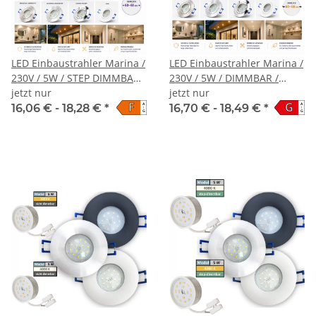
LED Einbaustrahler Marina /
LED Einbaustrahler Marina /
230V / 5W / STEP DIMMBAR /
230V / 5W / DIMMBAR /
ET = 32mm / IP44
jetzt nur
Loch=60 - 68mm / ET=32mm
jetzt nur
F
G
A
A
16,06 € -
18,28 €
*
16,70 € -
18,49 €
*
↑
↑
G
G