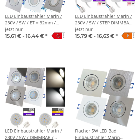
LED Einbaustrahler Marin /
LED Einbaustrahler Marin /
230V / 5W / ET = 32mm /
230V / 5W / STEP DIMMBAR /
IP44 / Milchglas
jetzt nur
ET = 32mm / IP44
jetzt nur
G
F
A
A
15,61 € -
16,44 €
*
15,79 € -
16,63 €
*
↑
↑
G
G
LED Einbaustrahler Marin /
Flacher 5W LED Bad
230V / 5W / DIMMBAR /
Einbaustrahler Marin