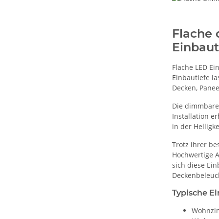
Flache 
Einbaut
Flache LED Ei
Einbautiefe l
Decken, Panee
Die dimmbaren
Installation 
in der Hellig
Trotz ihrer b
Hochwertige A
sich diese Ei
Deckenbeleuch
Typische Ei
Wohnzi