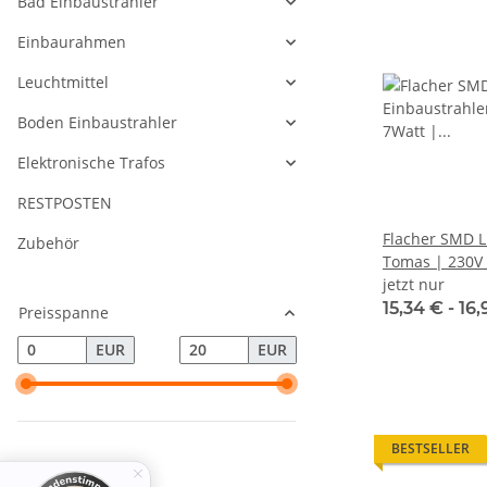
Bad Einbaustrahler
Einbaurahmen
Leuchtmittel
Boden Einbaustrahler
Elektronische Trafos
RESTPOSTEN
Flacher SMD L
Zubehör
Tomas | 230V 
DIMMBAR | 
jetzt nur
15,34 € -
16
Preisspanne
EUR
EUR
BESTSELLER