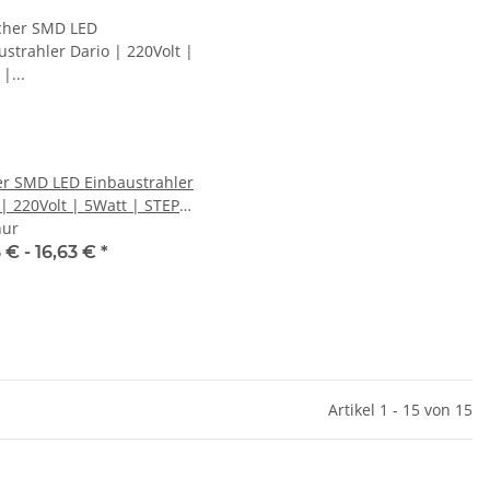
er SMD LED Einbaustrahler
 | 220Volt | 5Watt | STEP
BAR | ET=32mm
nur
 € -
16,63 €
*
Artikel 1 - 15 von 15