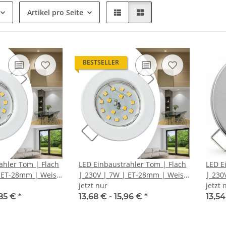
Artikel pro Seite
BESTSELLER
ahler Tom | Flach
LED Einbaustrahler Tom | Flach
LED E
| ET-28mm | Weiss
| 230V | 7W | ET-28mm | Weiss
| 230
| DIMMBAR
jetzt nur
Edels
jetzt 
,85 €
*
13,68 € -
15,96 €
*
13,54