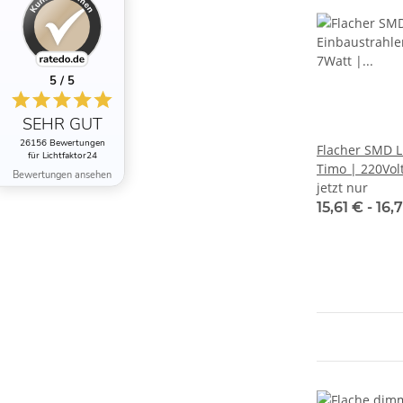
5 / 5
SEHR GUT
26156 Bewertungen
Flacher SMD L
für Lichtfaktor24
Timo | 220Vol
Bewertungen ansehen
DIMMBAR | 
jetzt nur
15,61 € -
16,