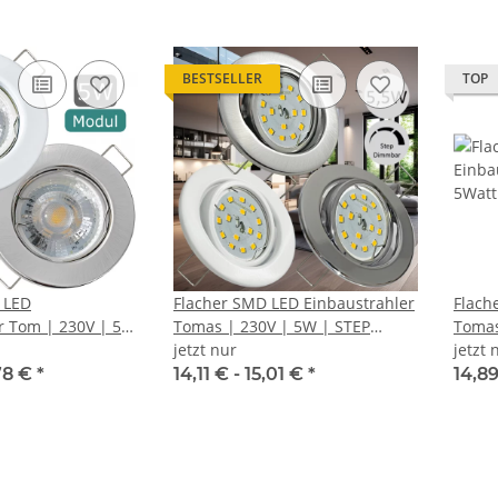
BESTSELLER
TOP
 LED
Flacher SMD LED Einbaustrahler
Flach
r Tom | 230V | 5W
Tomas | 230V | 5W | STEP
Tomas
BAR | ET=30mm
DIMMBAR | ET=30mm
jetzt nur
DIMM
jetzt 
78 €
*
14,11 € -
15,01 €
*
14,89