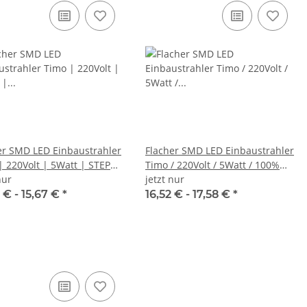
er SMD LED Einbaustrahler
Flacher SMD LED Einbaustrahler
| 220Volt | 5Watt | STEP
Timo / 220Volt / 5Watt / 100%
BAR | ET=32mm
nur
jetzt nur
DIMMBAR / ET=32mm
 € -
15,67 €
*
16,52 € -
17,58 €
*