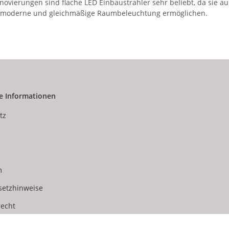
novierungen sind flache LED Einbaustrahler sehr beliebt, da sie
 moderne und gleichmäßige Raumbeleuchtung ermöglichen.
e Informationen
tz
m
setzhinweise
recht