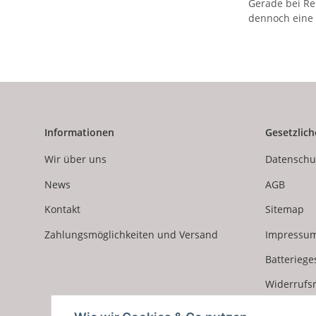
Gerade bei Re
dennoch eine
Informationen
Gesetzlich
Wir über uns
Datenschu
News
AGB
Kontakt
Sitemap
Zahlungsmöglichkeiten und Versand
Impressu
Batteriege
Widerrufs