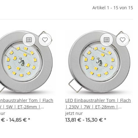
Artikel 1 - 15 von 15
inbaustrahler Tom | Flach
LED Einbaustrahler Tom | Flach
V | 5W | ET-28mm |
| 230V | 7W | ET-28mm |
tahl gebürstet | DIMMBAR
nur
Edelstahl gebürstet | DIMMBAR
jetzt nur
 € -
14,85 €
*
13,81 € -
15,30 €
*