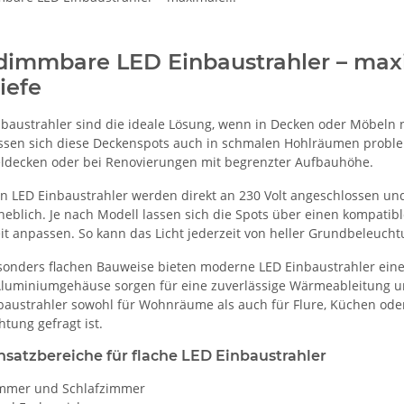
dimmbare LED Einbaustrahler – maxi
iefe
nbaustrahler sind die ideale Lösung, wenn in Decken oder Möbeln n
assen sich diese Deckenspots auch in schmalen Hohlräumen proble
ldecken oder bei Renovierungen mit begrenzter Aufbauhöhe.
 LED Einbaustrahler werden direkt an 230 Volt angeschlossen und 
erheblich. Je nach Modell lassen sich die Spots über einen kompat
keit anpassen. So kann das Licht jederzeit von heller Grundbeleu
esonders flachen Bauweise bieten moderne LED Einbaustrahler eine
luminiumgehäuse sorgen für eine zuverlässige Wärmeableitung u
nbaustrahler sowohl für Wohnräume als auch für Flure, Küchen ode
tung gefragt ist.
nsatzbereiche für flache LED Einbaustrahler
mmer und Schlafzimmer