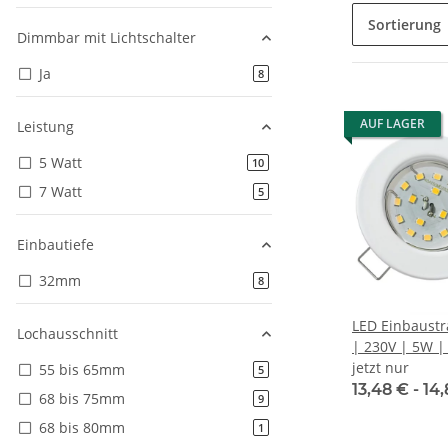
Sortierung
Dimmbar mit Lichtschalter
Ja
Artikel gefunden
8
AUF LAGER
Leistung
5 Watt
Artikel gefunden
10
7 Watt
Artikel gefunden
5
Einbautiefe
32mm
Artikel gefunden
8
LED Einbaustr
Lochausschnitt
| 230V | 5W 
| DIMMBAR
jetzt nur
55 bis 65mm
Artikel gefunden
5
13,48 € -
14
68 bis 75mm
Artikel gefunden
9
68 bis 80mm
Artikel gefunden
1