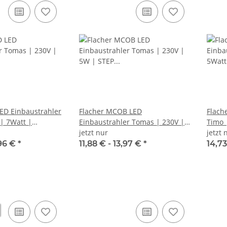
ED Einbaustrahler
Flacher MCOB LED
Flach
| 7Watt |
Einbaustrahler Tomas | 230V |
Timo 
ET=30mm
5W | STEP DIMMBAR |
jetzt nur
DIMM
jetzt 
ET=30mm
,96 €
*
11,88 € -
13,97 €
*
14,73