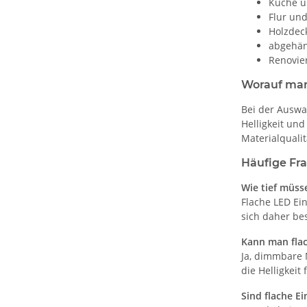
Küche u
Flur un
Holzdec
abgehän
Renovie
Worauf man 
Bei der Auswah
Helligkeit un
Materialqualit
Häufige Fr
Wie tief müss
Flache LED Ein
sich daher be
Kann man fla
Ja, dimmbare 
die Helligkei
Sind flache E