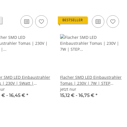
BESTSELLER
er SMD LED Einbaustrahler
Flacher SMD LED Einbaustrahler
 | 230V | 5Watt |
Tomas | 230V | 7W | STEP
BAR | ET=30mm
nur
DIMMBAR | ET=30mm
jetzt nur
 € -
16,45 €
*
15,12 € -
16,75 €
*