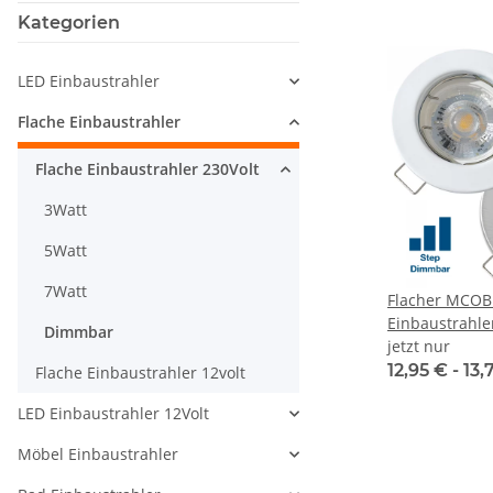
Kategorien
LED Einbaustrahler
Flache Einbaustrahler
Flache Einbaustrahler 230Volt
3Watt
5Watt
7Watt
Flacher MCOB
Einbaustrahle
Dimmbar
| STEP DIMM
jetzt nur
12,95 € -
13,
Flache Einbaustrahler 12volt
LED Einbaustrahler 12Volt
Möbel Einbaustrahler