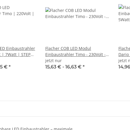
ED Einbaustrahler
Flacher COB LED Modul
Flach
t | 7Watt | STEP
Einbaustrahler Timo - 230Volt -
Dario
ET=32mm
5Watt - STEP DIMMBAR
jetzt nur
DIMM
jetzt 
75 €
*
15,63 € -
16,63 €
*
14,96