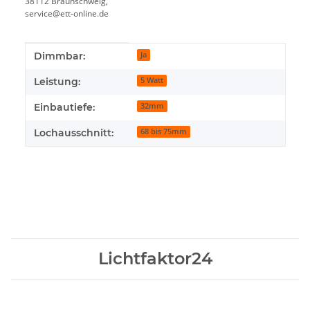
38112 Braunschweig,
service@ett-online.de
Produkteigenschaft
Wert
Dimmbar:
Ja
Leistung:
5 Watt
Einbautiefe:
32mm
Lochausschnitt:
68 bis 75mm
Lichtfaktor24