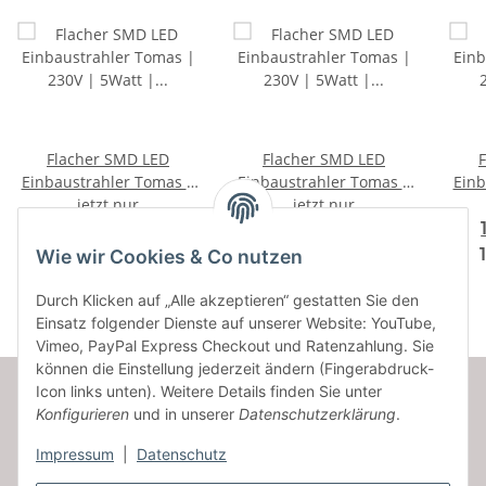
Flacher SMD LED
Flacher SMD LED
Einbaustrahler Tomas |
Einbaustrahler Tomas |
Einb
230V | 5Watt |
jetzt nur
230V | 5Watt |
jetzt nur
G
F
A
A
DIMMBAR | ET=30mm
ET=30mm
DI
14,89 € -
13,35 € -
↑
↑
G
G
16,45 €
*
14,50 €
*
Wie wir Cookies & Co nutzen
Durch Klicken auf „Alle akzeptieren“ gestatten Sie den
Einsatz folgender Dienste auf unserer Website: YouTube,
Vimeo, PayPal Express Checkout und Ratenzahlung. Sie
können die Einstellung jederzeit ändern (Fingerabdruck-
Icon links unten). Weitere Details finden Sie unter
Konfigurieren
und in unserer
Datenschutzerklärung
.
Informationen
Impressum
|
Datenschutz