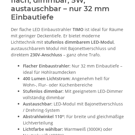
flach, dimmbar, 5W,
austauschbar – nur 32 mm
Einbautiefe
Der flache LED Einbaustrahler
TIMO
ist ideal für Räume
mit geringer Deckentiefe. Er bietet moderne
Lichttechnik mit
stufenlos dimmbarem LED-Modul
,
austauschbarem Modul mit Bajonettverschluss und
direktem
230V-Anschluss
– ganz ohne Trafo.
Flacher Einbaustrahler:
Nur 32 mm Einbautiefe –
ideal für Hohlraumdecken
400 Lumen Lichtstrom:
Angenehm hell für
Wohn-, Flur- oder Küchenbereiche
Stufenlos dimmbar:
Mit geeignetem LED-Dimmer
vollständig dimmbar
Austauschbar:
LED-Modul mit Bajonettverschluss
/ Drehring-System
Abstrahlwinkel 110°:
Für breite und gleichmäßige
Lichtverteilung
Lichtfarbe wählbar:
Warmweiß (3000K) oder