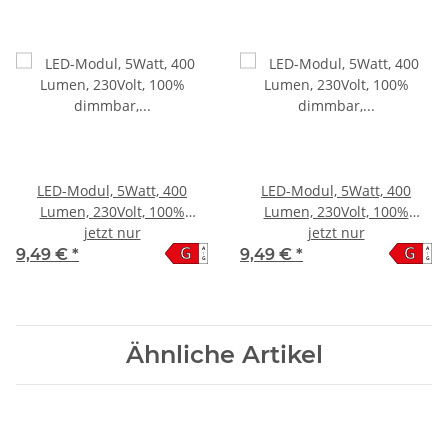
LED-Modul, 5Watt, 400
LED-Modul, 5Watt, 400
Lumen, 230Volt, 100%
Lumen, 230Volt, 100%
dimmbar, Neutralweiss,
jetzt nur
dimmbar, Warmweiß,
jetzt nur
G
G
A
A
4000Kelvin
3000Kelvin
9,49 €
*
9,49 €
*
↑
↑
G
G
Ähnliche Artikel