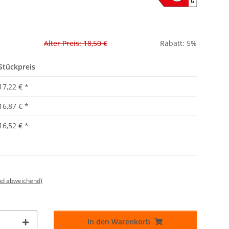
G
Alter Preis: 18,50 €
Rabatt:
5%
Stückpreis
17,22 €
*
16,87 €
*
16,52 €
*
nd abweichend)
In den Warenkorb