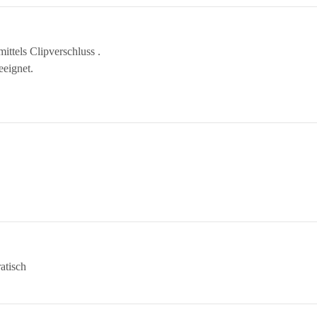
ittels Clipverschluss .
eeignet.
atisch