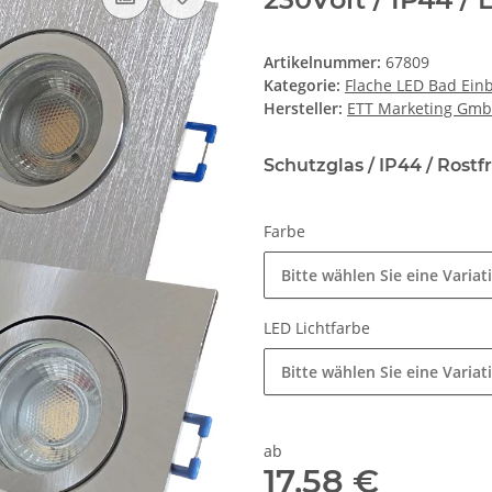
Artikelnummer:
67809
Kategorie:
Flache LED Bad Ein
Hersteller:
ETT Marketing Gm
Schutzglas / IP44 / Rostf
Farbe
Bitte wählen Sie eine Variat
LED Lichtfarbe
Bitte wählen Sie eine Variat
ab
17,58 €