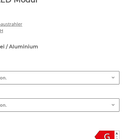
baustrahler
bH
rei / Aluminium
ion.
ion.
G
A
↑