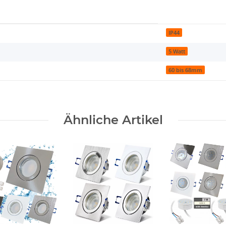
IP44
5 Watt
60 bis 68mm
Ähnliche Artikel