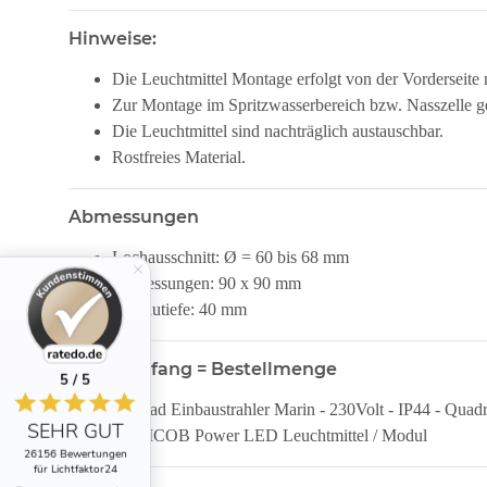
Hinweise:
Die Leuchtmittel Montage erfolgt von der Vorderseite m
Zur Montage im Spritzwasserbereich bzw. Nasszelle g
Die Leuchtmittel sind nachträglich austauschbar.
Rostfreies Material.
Abmessungen
Lochausschnitt: Ø = 60 bis 68 mm
Abmessungen: 90 x 90 mm
Einbautiefe: 40 mm
Lieferumfang = Bestellmenge
5 / 5
1 x Bad Einbaustrahler Marin - 230Volt - IP44 - Quadr
SEHR GUT
1 x MCOB Power LED Leuchtmittel / Modul
26156 Bewertungen
für Lichtfaktor24