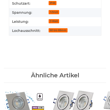
Produkteigenschaft
Wert
Schutzart:
IP44
Spannung:
12Volt
Leistung:
3 Watt
Lochausschnitt:
60 bis 68mm
Ähnliche Artikel