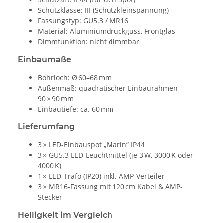
Schutzklasse: III (Schutzkleinspannung)
Fassungstyp: GU5.3 / MR16
Material: Aluminiumdruckguss, Frontglas
Dimmfunktion: nicht dimmbar
Einbaumaße
Bohrloch: Ø 60–68 mm
Außenmaß: quadratischer Einbaurahmen
90 × 90 mm
Einbautiefe: ca. 60 mm
Lieferumfang
3 × LED-Einbauspot „Marin“ IP44
3 × GU5.3 LED-Leuchtmittel (je 3 W, 3000 K oder
4000 K)
1 × LED-Trafo (IP20) inkl. AMP-Verteiler
3 × MR16-Fassung mit 120 cm Kabel & AMP-
Stecker
Helligkeit im Vergleich