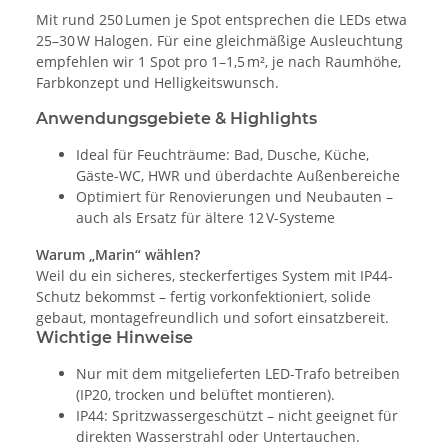
Mit rund 250 Lumen je Spot entsprechen die LEDs etwa
25–30 W Halogen. Für eine gleichmäßige Ausleuchtung
empfehlen wir 1 Spot pro 1–1,5 m², je nach Raumhöhe,
Farbkonzept und Helligkeitswunsch.
Anwendungsgebiete & Highlights
Ideal für Feuchträume: Bad, Dusche, Küche,
Gäste-WC, HWR und überdachte Außenbereiche
Optimiert für Renovierungen und Neubauten –
auch als Ersatz für ältere 12 V-Systeme
Warum „Marin“ wählen?
Weil du ein sicheres, steckerfertiges System mit IP44-
Schutz bekommst – fertig vorkonfektioniert, solide
gebaut, montagefreundlich und sofort einsatzbereit.
Wichtige Hinweise
Nur mit dem mitgelieferten LED-Trafo betreiben
(IP20, trocken und belüftet montieren).
IP44: Spritzwassergeschützt – nicht geeignet für
direkten Wasserstrahl oder Untertauchen.