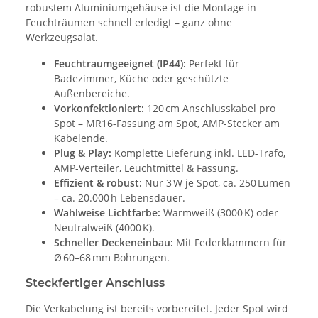
robustem Aluminiumgehäuse ist die Montage in
Feuchträumen schnell erledigt – ganz ohne
Werkzeugsalat.
Feuchtraumgeeignet (IP44):
Perfekt für
Badezimmer, Küche oder geschützte
Außenbereiche.
Vorkonfektioniert:
120 cm Anschlusskabel pro
Spot – MR16-Fassung am Spot, AMP-Stecker am
Kabelende.
Plug & Play:
Komplette Lieferung inkl. LED-Trafo,
AMP-Verteiler, Leuchtmittel & Fassung.
Effizient & robust:
Nur 3 W je Spot, ca. 250 Lumen
– ca. 20.000 h Lebensdauer.
Wahlweise Lichtfarbe:
Warmweiß (3000 K) oder
Neutralweiß (4000 K).
Schneller Deckeneinbau:
Mit Federklammern für
Ø 60–68 mm Bohrungen.
Steckfertiger Anschluss
Die Verkabelung ist bereits vorbereitet. Jeder Spot wird