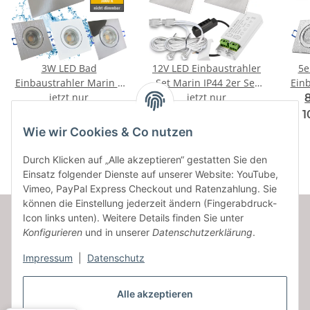
3W LED Bad
12V LED Einbaustrahler
5e
Einbaustrahler Marin |
Set Marin IP44 2er Set
Einb
12V | IP44 | Eckig |
jetzt nur
3W GU5.3 MR16 120cm
jetzt nur
IP44
F
F
A
A
Klares Schutzglas |
AMP Kabel inkl. Trafo
in
12,64 € -
53,68 €
*
1
↑
↑
G
G
Ohne Transformator
16,62 €
*
Wie wir Cookies & Co nutzen
Durch Klicken auf „Alle akzeptieren“ gestatten Sie den
Einsatz folgender Dienste auf unserer Website: YouTube,
Vimeo, PayPal Express Checkout und Ratenzahlung. Sie
können die Einstellung jederzeit ändern (Fingerabdruck-
Icon links unten). Weitere Details finden Sie unter
Konfigurieren
und in unserer
Datenschutzerklärung
.
Informationen
Impressum
|
Datenschutz
Gesetzliche Informationen
Alle akzeptieren