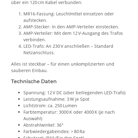
über ein 120 cm Kabel verbunden:
MR16-Fassung: Leuchtmittel einsetzen oder
aufstecken.
AMP-Stecker: In den AMP-Verteiler einstecken.
AMP-Verteiler: Mit dem 12 V-Ausgang des Trafos
verbinden.
LED-Trafo: An 230 V anschließen – Standard
Netzanschluss.
Alles ist steckbar – für einen unkomplizierten und
sauberen Einbau.
Technische Daten
Spannung: 12 V DC (über beiliegenden LED-Trafo)
Leistungsaufnahme: 3 W je Spot
Lichtstrom: ca. 250 Lumen
Farbtemperatur: 3000 K oder 4000 K (je nach
Auswahl)
Abstrahlwinkel: 36°
Farbwiedergabeindex: > 80 Ra
Schutzart: IP44 (für den Spot)