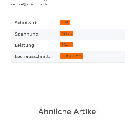
service@ett-online.de
Produkteigenschaft
Wert
Schutzart:
IP44
Spannung:
12Volt
Leistung:
5 Watt
Lochausschnitt:
60 bis 68mm
Ähnliche Artikel