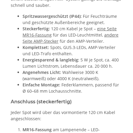
schnell und sauber.
Spritzwassergeschützt (IP44):
Für Feuchträume
und geschützte Außenbereiche geeignet.
Steckerfertig:
120 cm Kabel je Spot –
eine Seite
MR16-Fassung
für das LED-Leuchtmittel,
andere
Seite AMP-Stecker
für den AMP-Verteiler.
Komplettset:
Spots, GU5.3-LEDs, AMP-Verteiler
und LED-Trafo enthalten.
Energiesparend & langlebig:
5 W je Spot, ca. 400
Lumen Lichtstrom, Lebensdauer ca. 20 000 h.
Angenehmes Licht:
Wahlweise 3000 K
(warmweiß) oder 4000 K (neutralweiß).
Einfache Montage:
Federklammern, passend für
Ø 60–68 mm Lochausschnitte.
Anschluss (steckerfertig)
Jeder Spot wird über das vormontierte 120 cm Kabel
angeschlossen:
MR16-Fassung
am Lampenende – LED-