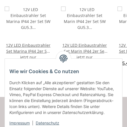
12V LED Einbaustrahler
12V LED Einbaustrahler
12V 
Set Marina IP44 2er Set
Set Marin IP44 2er Set
Set 
5W GU5.3 MR16 120cm
jetzt nur
5W GU5.3 MR16 120cm
jetzt nur
5W 
AMP Kabel inkl. Trafo
AMP Kabel inkl. Trafo
AMP
54,63 €
*
57,48 €
*
105
Wie wir Cookies & Co nutzen
Durch Klicken auf „Alle akzeptieren“ gestatten Sie den
Einsatz folgender Dienste auf unserer Website: YouTube,
Vimeo, PayPal Express Checkout und Ratenzahlung. Sie
können die Einstellung jederzeit ändern (Fingerabdruck-
Icon links unten). Weitere Details finden Sie unter
Konfigurieren
und in unserer
Datenschutzerklärung
.
Informationen
Impressum
|
Datenschutz