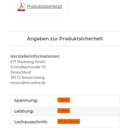
Produktdatenblatt
Angaben zur Produktsicherheit
Herstellerinformationen:
ETT Marketing GmbH
Schmalbachstraße 16
Deutschland
38112 Braunschweig,
service@ett-online.de
Produkteigenschaft
Wert
Spannung:
12Volt
Leistung:
5 Watt
Lochausschnitt:
68 bis 75mm