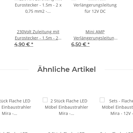
230Volt Zuleitung mit
Mini AMP
Eurostecker - 1.5m - 2 x
Verlängerungsleitung
0,75 mm2 - H03 VVh2-F
für 12V DC
4,90 €
*
6,50 €
*
Ähnliche Artikel