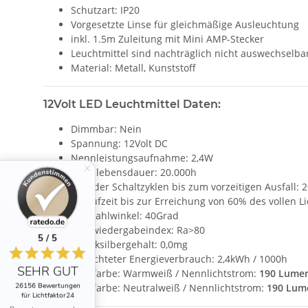
Schutzart: IP20
Vorgesetzte Linse für gleichmäßige Ausleuchtung
inkl. 1.5m Zuleitung mit Mini AMP-Stecker
Leuchtmittel sind nachträglich nicht auswechselba
Material: Metall, Kunststoff
12Volt LED Leuchtmittel Daten:
Dimmbar: Nein
Spannung: 12Volt DC
Nennleistungsaufnahme: 2,4W
Nennlebensdauer: 20.000h
Zahl der Schaltzyklen bis zum vorzeitigen Ausfall: 
Anlaufzeit bis zur Erreichung von 60% des vollen L
Abstrahlwinkel: 40Grad
Farbwiedergabeindex: Ra>80
5 / 5
Quecksilbergehalt: 0,0mg
Gewichteter Energieverbrauch: 2,4kWh / 1000h
SEHR GUT
Lichtfarbe: Warmweiß / Nennlichtstrom:
190 Lume
26156 Bewertungen
Lichtfarbe: Neutralweiß / Nennlichtstrom:
190 Lum
für Lichtfaktor24