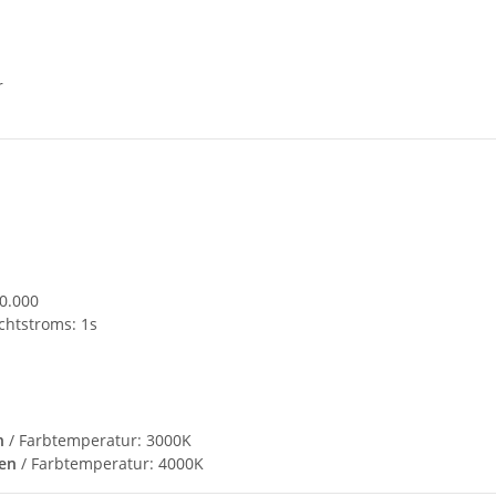
r
20.000
ichtstroms: 1s
n
/ Farbtemperatur: 3000K
en
/ Farbtemperatur: 4000K