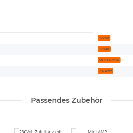
12Volt
12mm
58 bis 60mm
2,4 Watt
Passendes Zubehör