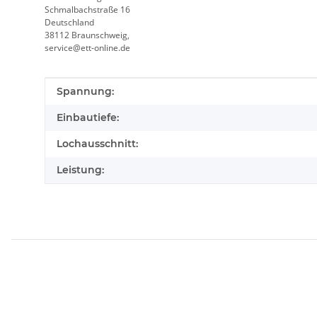
Schmalbachstraße 16
Deutschland
38112 Braunschweig,
service@ett-online.de
Produkteigenschaft
Wert
Spannung:
Einbautiefe:
Lochausschnitt:
Leistung: