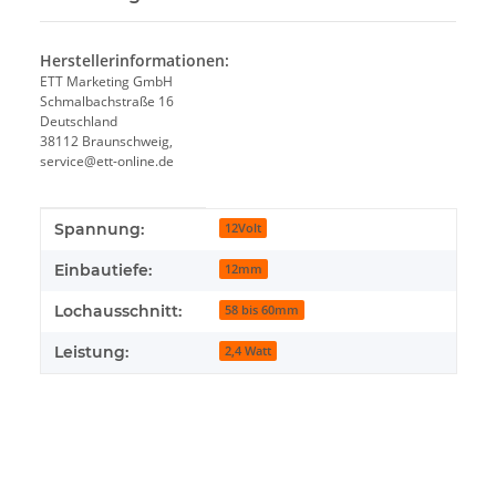
Herstellerinformationen:
ETT Marketing GmbH
Schmalbachstraße 16
Deutschland
38112 Braunschweig,
service@ett-online.de
Produkteigenschaft
Wert
Spannung:
12Volt
Einbautiefe:
12mm
Lochausschnitt:
58 bis 60mm
Leistung:
2,4 Watt