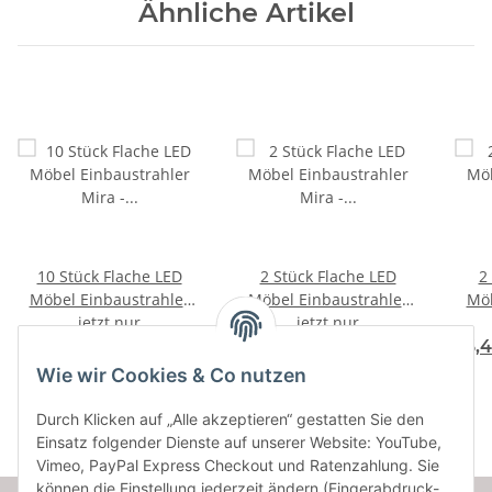
Ähnliche Artikel
10 Stück Flache LED
2 Stück Flache LED
2
Möbel Einbaustrahler
Möbel Einbaustrahler
Möb
Mira - 12V - 2,4W - Loch
jetzt nur
Mira - 12V - 2,4W - Loch
jetzt nur
Mira
F
F
A
A
58 - 60mm
58 - 60mm - 230V
120,65 €
*
39,90 €
*
36,
↑
↑
G
G
Zuleitung mit
Wie wir Cookies & Co nutzen
Schnurschalter
Durch Klicken auf „Alle akzeptieren“ gestatten Sie den
Einsatz folgender Dienste auf unserer Website: YouTube,
Vimeo, PayPal Express Checkout und Ratenzahlung. Sie
können die Einstellung jederzeit ändern (Fingerabdruck-