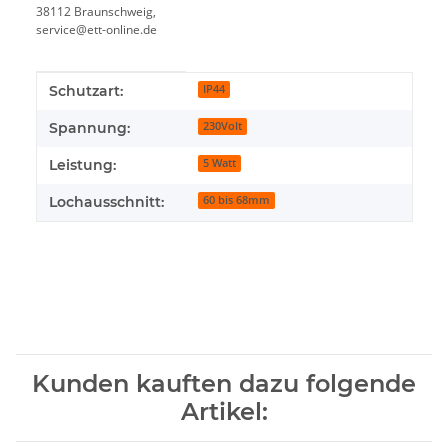
38112 Braunschweig,
service@ett-online.de
Produkteigenschaft
Wert
Schutzart:
IP44
Spannung:
230Volt
Leistung:
5 Watt
Lochausschnitt:
60 bis 68mm
Kunden kauften dazu folgende
Artikel: