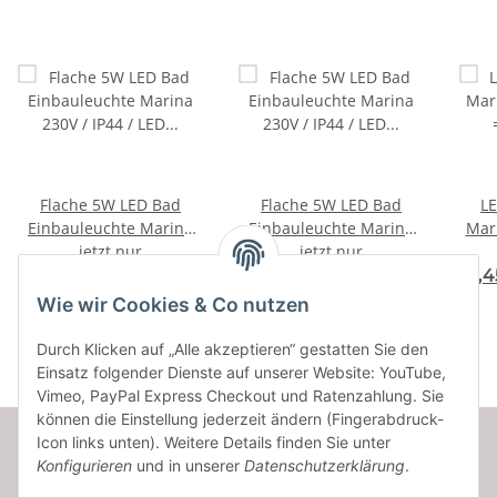
Flache 5W LED Bad
Flache 5W LED Bad
LE
Einbauleuchte Marina
Einbauleuchte Marina
Mari
230V / IP44 / LED Modul /
jetzt nur
230V / IP44 / LED Modul
jetzt nur
STEP DIMMBAR
16,07 € -
17,10 €
*
16,52 € -
17,58 €
*
14,4
Wie wir Cookies & Co nutzen
Durch Klicken auf „Alle akzeptieren“ gestatten Sie den
Einsatz folgender Dienste auf unserer Website: YouTube,
Vimeo, PayPal Express Checkout und Ratenzahlung. Sie
können die Einstellung jederzeit ändern (Fingerabdruck-
Icon links unten). Weitere Details finden Sie unter
Konfigurieren
und in unserer
Datenschutzerklärung
.
Informationen