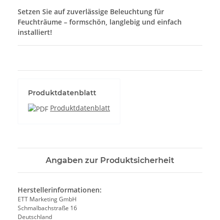
Setzen Sie auf zuverlässige Beleuchtung für
Feuchträume – formschön, langlebig und einfach
installiert!
Bad Einbaustrahler IP44, LED Deckenleuchte Dusche, Feuchtraum Spot, GU10 Einbauleuchte, Einbau LED Strahler Badezimmer,
spritzwassergeschützter Deckenstrahler, IP44 Leuchte Küche, Aluminium Einbaustrahler, Feuchtraum LED Spot GU10
Produktdatenblatt
Produktdatenblatt
Angaben zur Produktsicherheit
Herstellerinformationen:
ETT Marketing GmbH
Schmalbachstraße 16
Deutschland