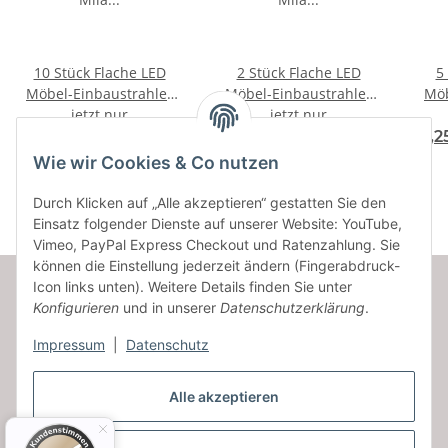
10 Stück Flache LED
2 Stück Flache LED
5
Möbel-Einbaustrahler
Möbel-Einbaustrahler
Möb
Mila 12V - 2,4W - 2 x LED
jetzt nur
Mila 12V - 2,4W - LED
jetzt nur
Mila 12V - 2,
Trafos
Trafo
Tra
125,50 €
*
37,50 €
*
71,2
mi
Wie wir Cookies & Co nutzen
Durch Klicken auf „Alle akzeptieren“ gestatten Sie den
Einsatz folgender Dienste auf unserer Website: YouTube,
Vimeo, PayPal Express Checkout und Ratenzahlung. Sie
können die Einstellung jederzeit ändern (Fingerabdruck-
Icon links unten). Weitere Details finden Sie unter
Konfigurieren
und in unserer
Datenschutzerklärung
.
Informationen
Impressum
|
Datenschutz
Gesetzliche Informationen
Alle akzeptieren