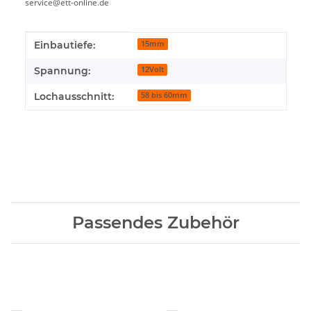
service@ett-online.de
Produkteigenschaft
Wert
Einbautiefe:
15mm
Spannung:
12Volt
Lochausschnitt:
58 bis 60mm
Passendes Zubehör