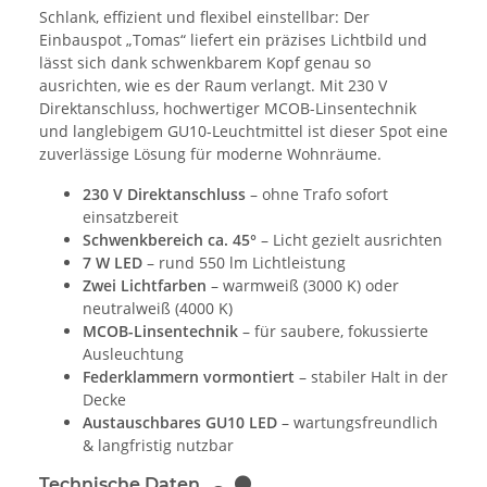
Schlank, effizient und flexibel einstellbar: Der
Einbauspot „Tomas“ liefert ein präzises Lichtbild und
lässt sich dank schwenkbarem Kopf genau so
ausrichten, wie es der Raum verlangt. Mit 230 V
Direktanschluss, hochwertiger MCOB-Linsentechnik
und langlebigem GU10-Leuchtmittel ist dieser Spot eine
zuverlässige Lösung für moderne Wohnräume.
230 V Direktanschluss
– ohne Trafo sofort
einsatzbereit
Schwenkbereich ca. 45°
– Licht gezielt ausrichten
7 W LED
– rund 550 lm Lichtleistung
Zwei Lichtfarben
– warmweiß (3000 K) oder
neutralweiß (4000 K)
MCOB-Linsentechnik
– für saubere, fokussierte
Ausleuchtung
Federklammern vormontiert
– stabiler Halt in der
Decke
Austauschbares GU10 LED
– wartungsfreundlich
& langfristig nutzbar
Technische Daten