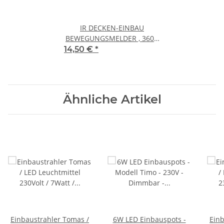
IR DECKEN-EINBAU
BEWEGUNGSMELDER , 360°,
MAX. 800W, IP65, LED
14,50 €
*
GEEIGNET
Ähnliche Artikel
Einbaustrahler Tomas /
6W LED Einbauspots -
Einb