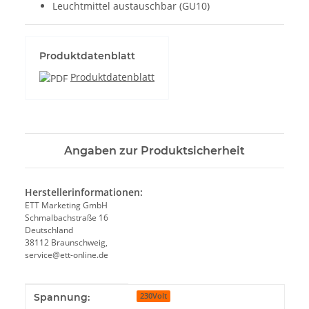
Leuchtmittel austauschbar (GU10)
Produktdatenblatt
Produktdatenblatt
Angaben zur Produktsicherheit
Herstellerinformationen:
ETT Marketing GmbH
Schmalbachstraße 16
Deutschland
38112 Braunschweig,
service@ett-online.de
Produkteigenschaft
Wert
Spannung:
230Volt