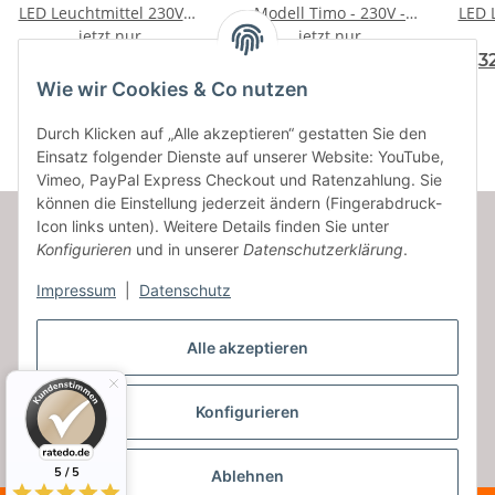
LED Leuchtmittel 230Volt
Modell Timo - 230V -
LED 
/ 7Watt / dimmbar
jetzt nur
Dimmbar - Bohrloch 68
jetzt nur
bis 75mm
14,29 € -
16,15 €
*
13,84 € -
14,73 €
*
12,3
Wie wir Cookies & Co nutzen
Durch Klicken auf „Alle akzeptieren“ gestatten Sie den
Einsatz folgender Dienste auf unserer Website: YouTube,
Vimeo, PayPal Express Checkout und Ratenzahlung. Sie
können die Einstellung jederzeit ändern (Fingerabdruck-
Icon links unten). Weitere Details finden Sie unter
Konfigurieren
und in unserer
Datenschutzerklärung
.
Informationen
Impressum
|
Datenschutz
Gesetzliche Informationen
Alle akzeptieren
Konfigurieren
Vertrag widerrufen
* Alle Preise inkl. gesetzlicher USt., zzgl.
Versand
5 / 5
Ablehnen