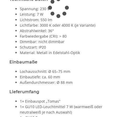
Spannung: 230 V
Leistung: 7 W
Lichtstrom: 550 lm
Lichtfarbe: 3000 K oder 4000 K (je Variante)
Abstrahlwinkel: 36°
Farbwiedergabe (CRI): > 80
Dimmbar: nicht dimmbar
Schutzart: IP20
Material: Metall in Edelstahl-Optik
Einbaumaße
Lochausschnitt: Ø 65–75 mm
Einbautiefe: ca. 60 mm
Außendurchmesser: Ø 88 mm
Lieferumfang
1× Einbauspot „Tomas“
1× GU10 LED-Leuchtmittel 7 W (warmweiß oder
neutralweiß je nach Auswahl)