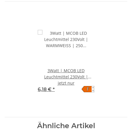
3Watt | MCOB LED
Leuchtmittel 230Volt |
WARMWEISS | 250 Lumen |
jetzt nur
F
A
Sockel Gu10
6,18 €
*
↑
G
Ähnliche Artikel