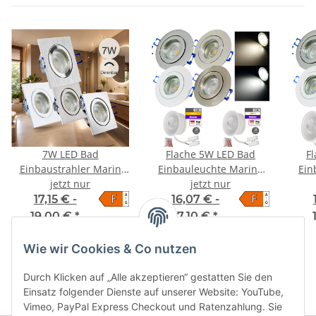
7W LED Bad
Flache 5W LED Bad
F
Einbaustrahler Marin
Einbauleuchte Marina
Ein
230 Volt / Dimmbar /
jetzt nur
230V / IP44 / LED Modul /
jetzt nur
230V
F
F
A
A
IP44 / 450 Lumen
STEP DIMMBAR
17,15 € -
16,07 € -
↑
↑
G
G
19,00 €
*
17,10 €
*
Wie wir Cookies & Co nutzen
Durch Klicken auf „Alle akzeptieren“ gestatten Sie den
Einsatz folgender Dienste auf unserer Website: YouTube,
Vimeo, PayPal Express Checkout und Ratenzahlung. Sie