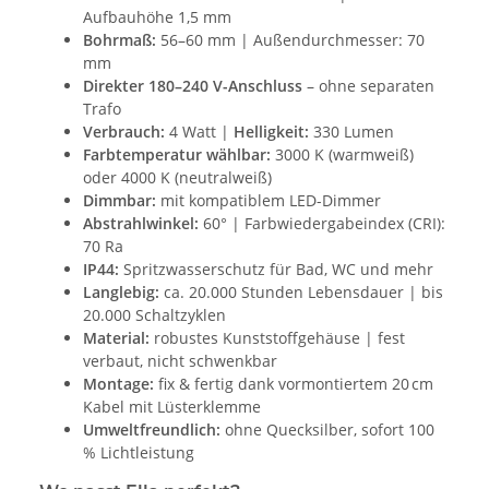
Aufbauhöhe 1,5 mm
Bohrmaß:
56–60 mm | Außendurchmesser: 70
mm
Direkter 180–240 V-Anschluss
– ohne separaten
Trafo
Verbrauch:
4 Watt |
Helligkeit:
330 Lumen
Farbtemperatur wählbar:
3000 K (warmweiß)
oder 4000 K (neutralweiß)
Dimmbar:
mit kompatiblem LED-Dimmer
Abstrahlwinkel:
60° | Farbwiedergabeindex (CRI):
70 Ra
IP44:
Spritzwasserschutz für Bad, WC und mehr
Langlebig:
ca. 20.000 Stunden Lebensdauer | bis
20.000 Schaltzyklen
Material:
robustes Kunststoffgehäuse | fest
verbaut, nicht schwenkbar
Montage:
fix & fertig dank vormontiertem 20 cm
Kabel mit Lüsterklemme
Umweltfreundlich:
ohne Quecksilber, sofort 100
% Lichtleistung