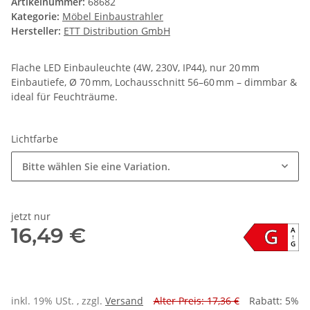
Artikelnummer:
68682
Kategorie:
Möbel Einbaustrahler
Hersteller:
ETT Distribution GmbH
Flache LED Einbauleuchte (4W, 230V, IP44), nur 20 mm
Einbautiefe, Ø 70 mm, Lochausschnitt 56–60 mm – dimmbar &
ideal für Feuchträume.
Lichtfarbe
Bitte wählen Sie eine Variation.
jetzt nur
G
16,49 €
A
↑
G
inkl. 19% USt. , zzgl.
Versand
Alter Preis: 17,36 €
Rabatt:
5%