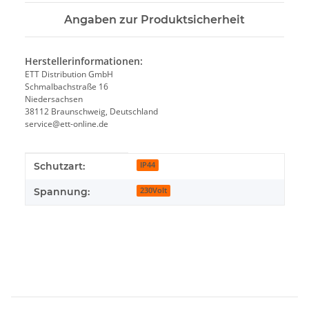
Angaben zur Produktsicherheit
Herstellerinformationen:
ETT Distribution GmbH
Schmalbachstraße 16
Niedersachsen
38112 Braunschweig, Deutschland
service@ett-online.de
Produkteigenschaft
Wert
Schutzart:
IP44
Spannung:
230Volt