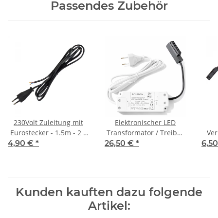
Passendes Zubehör
230Volt Zuleitung mit
Elektronischer LED
Eurostecker - 1.5m - 2 x
Transformator / Treiber
Ver
0,75 mm2 - H03 VVh2-F
/ 15W / inkl. Zuleitung
4,90 €
*
26,50 €
*
6,5
und 6-fach Verteiler für
AMP Stecker
Kunden kauften dazu folgende
Artikel: