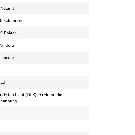
Prozent
,5 sekunden
0 Faktor
Candela
einsatz
rad
deltes Licht (DLS), direkt an die
spannung