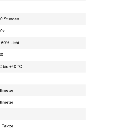
00 Stunden
00x
 60% Licht
80
C bis +40 °C
llimeter
llimeter
 Faktor