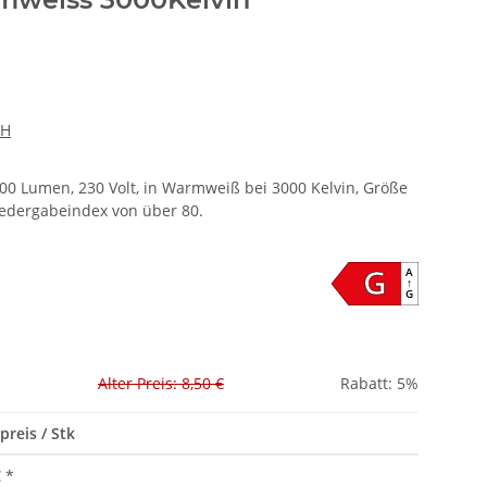
bH
0 Lumen, 230 Volt, in Warmweiß bei 3000 Kelvin, Größe
edergabeindex von über 80.
G
A
↑
G
Alter Preis: 8,50 €
Rabatt:
5%
preis / Stk
€
*