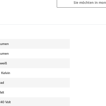
Sie möchten in mon
Lumen
Lumen
weiß
 Kelvin
rad
att
40 Volt