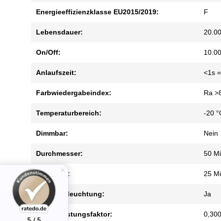
Energieeffizienzklasse EU2015/2019:
F
Lebensdauer:
20.0
On/Off:
10.0
Anlaufszeit:
<1s =
Farbwiedergabeindex:
Ra >
Temperaturbereich:
-20 °
Dimmbar:
Nein
Durchmesser:
50 Mi
Höhe mm:
25 Mi
Akzentbeleuchtung:
Ja
elekt. Leistungsfaktor:
0,300
5 / 5