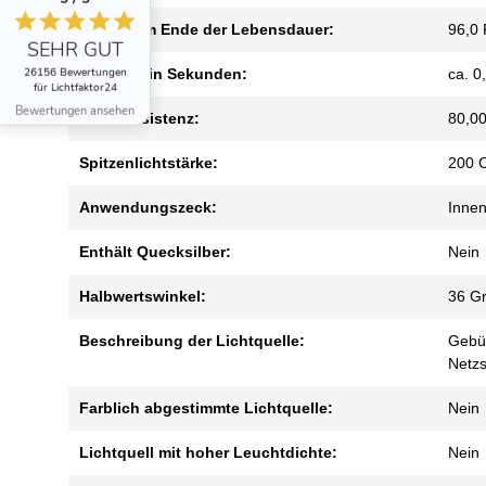
Lumen am Ende der Lebensdauer:
96,0 
SEHR GUT
26156 Bewertungen
Zündzeit in Sekunden:
ca. 0
für Lichtfaktor24
Bewertungen ansehen
Farbkonsistenz:
80,00
Spitzenlichtstärke:
200 
Anwendungszeck:
Innen
Enthält Quecksilber:
Nein
Halbwertswinkel:
36 G
Beschreibung der Lichtquelle:
Gebün
Netz
Farblich abgestimmte Lichtquelle:
Nein
Lichtquell mit hoher Leuchtdichte:
Nein