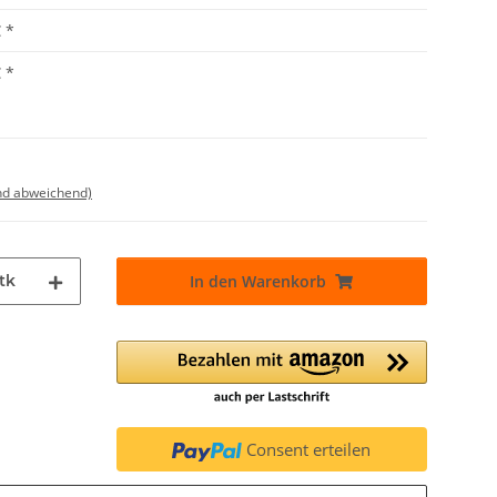
€
*
€
*
nd abweichend)
tk
In den Warenkorb
Consent erteilen