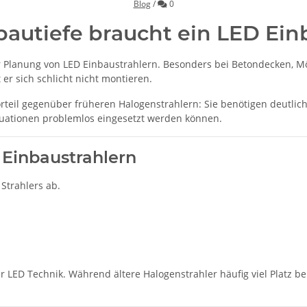
Kommentare
Blog
/
0
autiefe braucht ein LED Ein
 der Planung von LED Einbaustrahlern. Besonders bei Betondecken, 
t er sich schlicht nicht montieren.
eil gegenüber früheren Halogenstrahlern: Sie benötigen deutlich 
tuationen problemlos eingesetzt werden können.
 Einbaustrahlern
 Strahlers ab.
r LED Technik. Während ältere Halogenstrahler häufig viel Platz b