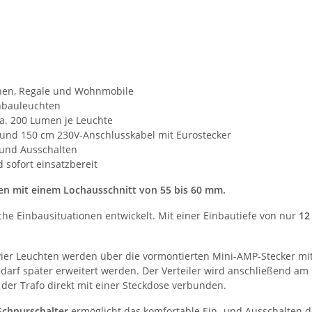
rinen, Regale und Wohnmobile
nbauleuchten
a. 200 Lumen je Leuchte
er und 150 cm 230V-Anschlusskabel mit Eurostecker
 und Ausschalten
sofort einsatzbereit
en mit einem Lochausschnitt von 55 bis 60 mm.
che Einbausituationen entwickelt. Mit einer Einbautiefe von nur
12
e vier Leuchten werden über die vormontierten Mini-AMP-Stecker m
edarf später erweitert werden. Der Verteiler wird anschließend am
der Trafo direkt mit einer Steckdose verbunden.
Schnurschalter
ermöglicht das komfortable Ein- und Ausschalten de