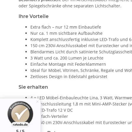
oder Spiegelschränke ohne separaten Lichtschalter.
Ihre Vorteile
Extra flach – nur 12 mm Einbautiefe
Nur ca. 1 mm sichtbare Aufbauhöhe
Komplett anschlussfertig inklusive LED-Trafo und 6-
150 cm 230V-Anschlusskabel mit Eurostecker und i
Blendarmes Licht durch satinierte Schutzglasschei
3 Watt und ca. 200 Lumen je Leuchte
Einfache Montage mit Federklammern
Ideal für Möbel, Vitrinen, Schränke, Regale und W
Zeitloses Design in Edelstahl gebürstet
Sie erhalten
4 × LED Möbel-Einbauleuchte Lina, 3 Watt, Warmwei
4 × Anschlussleitung 1,8 m mit Mini-AMP-Stecker (v
1 × LED-Trafo 12 V DC
1 × 6-fach-Verteiler
1 × 150 cm 230V-Anschlusskabel mit Eurostecker u
5 / 5