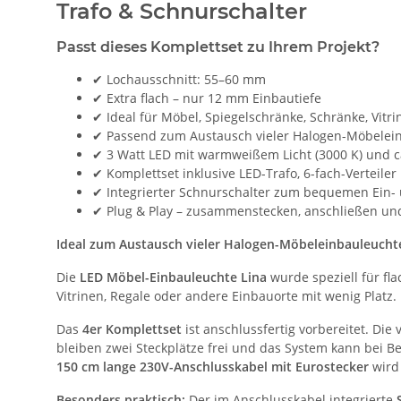
Trafo & Schnurschalter
Passt dieses Komplettset zu Ihrem Projekt?
✔ Lochausschnitt: 55–60 mm
✔ Extra flach – nur 12 mm Einbautiefe
✔ Ideal für Möbel, Spiegelschränke, Schränke, Vit
✔ Passend zum Austausch vieler Halogen-Möbelei
✔ 3 Watt LED mit warmweißem Licht (3000 K) und c
✔ Komplettset inklusive LED-Trafo, 6-fach-Verteil
✔ Integrierter Schnurschalter zum bequemen Ein-
✔ Plug & Play – zusammenstecken, anschließen und 
Ideal zum Austausch vieler Halogen-Möbeleinbauleucht
Die
LED Möbel-Einbauleuchte Lina
wurde speziell für fla
Vitrinen, Regale oder andere Einbauorte mit wenig Platz.
Das
4er Komplettset
ist anschlussfertig vorbereitet. Di
bleiben zwei Steckplätze frei und das System kann bei B
150 cm lange 230V-Anschlusskabel mit Eurostecker
wird 
Besonders praktisch:
Der im Anschlusskabel integrierte