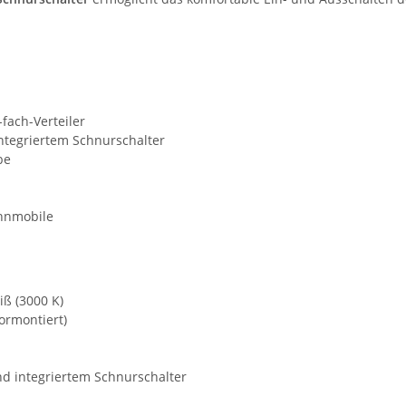
fach-Verteiler
ntegriertem Schnurschalter
be
ohnmobile
ß (3000 K)
ormontiert)
nd integriertem Schnurschalter