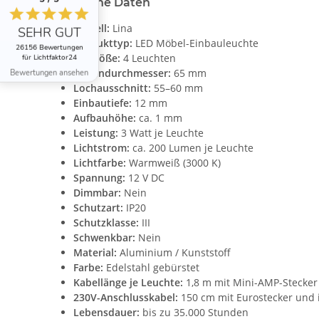
Technische Daten
Modell:
Lina
SEHR GUT
Produkttyp:
LED Möbel-Einbauleuchte
26156 Bewertungen
Setgröße:
4 Leuchten
für Lichtfaktor24
Außendurchmesser:
65 mm
Bewertungen ansehen
Lochausschnitt:
55–60 mm
Einbautiefe:
12 mm
Aufbauhöhe:
ca. 1 mm
Leistung:
3 Watt je Leuchte
Lichtstrom:
ca. 200 Lumen je Leuchte
Lichtfarbe:
Warmweiß (3000 K)
Spannung:
12 V DC
Dimmbar:
Nein
Schutzart:
IP20
Schutzklasse:
III
Schwenkbar:
Nein
Material:
Aluminium / Kunststoff
Farbe:
Edelstahl gebürstet
Kabellänge je Leuchte:
1,8 m mit Mini-AMP-Stecker
230V-Anschlusskabel:
150 cm mit Eurostecker und 
Lebensdauer:
bis zu 35.000 Stunden