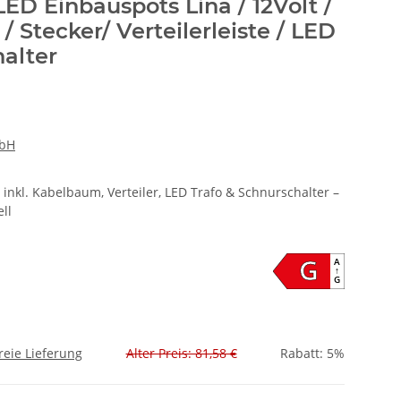
LED Einbauspots Lina / 12Volt /
 Stecker/ Verteilerleiste / LED
halter
mbH
 inkl. Kabelbaum, Verteiler, LED Trafo & Schnurschalter –
ll
G
A
↑
G
reie Lieferung
Alter Preis: 81,58 €
Rabatt:
5%