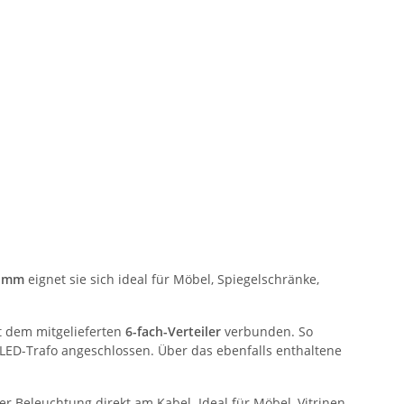
 mm
eignet sie sich ideal für Möbel, Spiegelschränke,
it dem mitgelieferten
6-fach-Verteiler
verbunden. So
 LED-Trafo angeschlossen. Über das ebenfalls enthaltene
r Beleuchtung direkt am Kabel. Ideal für Möbel, Vitrinen