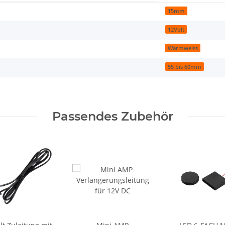
15mm
12Volt
Warmweiss
55 bis 60mm
Passendes Zubehör