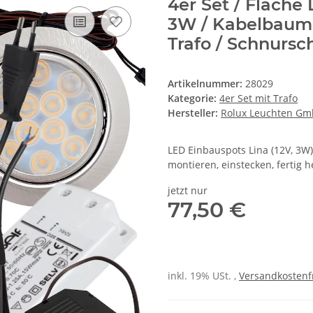
4er Set / Flache 
3W / Kabelbaum /
Trafo / Schnursc
Artikelnummer:
28029
Kategorie:
4er Set mit Trafo
Hersteller:
Rolux Leuchten G
LED Einbauspots Lina (12V, 3W)
montieren, einstecken, fertig he
jetzt nur
77,50 €
inkl. 19% USt. ,
Versandkostenf