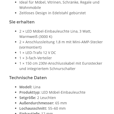
Ideal für Möbel, Vitrinen, Schränke, Regale und
Wohnmobile
Zeitloses Design in Edelstahl gebürstet
Sie erhalten
2 × LED Möbel-Einbauleuchte Lina, 3 Watt,
Warmweiß (3000 K)
2 × Anschlussleitung 1,8 m mit Mini-AMP-Stecker
(vormontiert)
1 × LED-Trafo 12 V DC
1 × 3-fach-Verteiler
1 × 150 cm 230V-Anschlusskabel mit Eurostecker
und integriertem Schnurschalter
Technische Daten
Modell:
Lina
Produkttyp:
LED Möbel-Einbauleuchte
Setgröße:
2 Leuchten
Außendurchmesser:
65 mm
Lochausschnitt:
55–60 mm
Einbautiefe:
12 mm