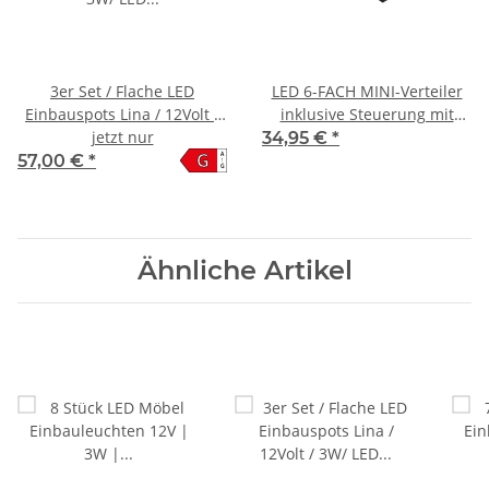
3er Set / Flache LED
LED 6-FACH MINI-Verteiler
Einbauspots Lina / 12Volt /
inklusive Steuerung mit
3W/ LED Trafo / 230V
jetzt nur
Funk-Fernbedieung
34,95 €
*
G
A
Netzkabel mit
57,00 €
*
↑
G
Schnurschalter
Ähnliche Artikel