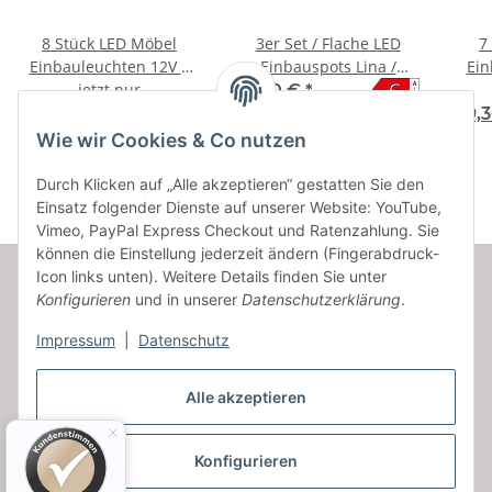
8 Stück LED Möbel
3er Set / Flache LED
7
Einbauleuchten 12V |
Einbauspots Lina /
Ein
G
A
3W | Einbautiefe 12mm
jetzt nur
12Volt / 3W/ LED Trafo /
3W |
55,50 €
*
↑
G
G
A
| Loch = 55 - 60 mm
230V Netzkabel für
| 
99,75 €
*
89,
↑
G
schaltbare Steckdosen
Wie wir Cookies & Co nutzen
Durch Klicken auf „Alle akzeptieren“ gestatten Sie den
Einsatz folgender Dienste auf unserer Website: YouTube,
Vimeo, PayPal Express Checkout und Ratenzahlung. Sie
können die Einstellung jederzeit ändern (Fingerabdruck-
Icon links unten). Weitere Details finden Sie unter
Konfigurieren
und in unserer
Datenschutzerklärung
.
Informationen
Impressum
|
Datenschutz
Gesetzliche Informationen
Alle akzeptieren
Konfigurieren
Vertrag widerrufen