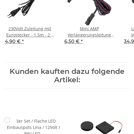
230Volt Zuleitung mit
Mini AMP
L
Eurostecker - 1.5m - 2 x
Verlängerungsleitung
V
0,75 mm2 - H03 VVh2-F
für 12V DC
St
4,90 €
*
6,50 €
*
34,
Kunden kauften dazu folgende
Artikel: