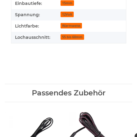
Produkteigenschaft
Wert
Einbautiefe:
15mm
Spannung:
12Volt
Lichtfarbe:
Warmweiss
Lochausschnitt:
55 bis 60mm
Passendes Zubehör