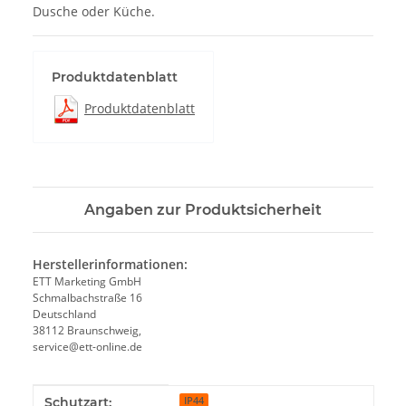
Dusche oder Küche.
Produktdatenblatt
Produktdatenblatt
Angaben zur Produktsicherheit
Herstellerinformationen:
ETT Marketing GmbH
Schmalbachstraße 16
Deutschland
38112 Braunschweig,
service@ett-online.de
Produkteigenschaft
Wert
Schutzart:
IP44