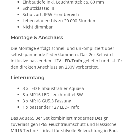
Einbautiefe inkl. Leuchtmittel: ca. 60 mm
Schutzklasse: III
Schutzart: IP65 Frontbereich
Lebensdauer: bis zu 20.000 Stunden
Nicht dimmbar
Montage & Anschluss
Die Montage erfolgt schnell und unkompliziert über
selbstspannende Federklammern. Das 2er Set wird
inklusive passendem
12V LED-Trafo
geliefert und ist für
den direkten Anschluss an 230V vorbereitet.
Lieferumfang
3 x LED Einbaustrahler Aqua65
3 x MR16 LED Leuchtmittel 5W
3 x MR16 GU5.3 Fassung
1 x passender 12V LED-Trafo
Das Aqua65 3er Set kombiniert modernes Design,
zuverlässigen IP65 Feuchtraumschutz und klassische
MR16 Technik – ideal für stilvolle Beleuchtung in Bad,