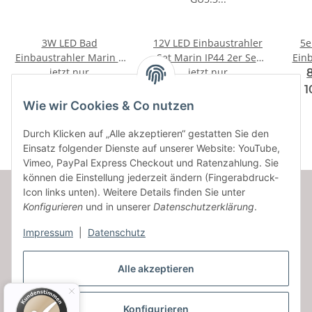
3W LED Bad
12V LED Einbaustrahler
5e
Einbaustrahler Marin |
Set Marin IP44 2er Set
Einb
12V | IP44 | Eckig |
jetzt nur
3W GU5.3 MR16 120cm
jetzt nur
IP44
F
F
A
A
Klares Schutzglas |
AMP Kabel inkl. Trafo
in
12,64 € -
53,68 €
*
1
↑
↑
G
G
Ohne Transformator
16,62 €
*
Wie wir Cookies & Co nutzen
Durch Klicken auf „Alle akzeptieren“ gestatten Sie den
Einsatz folgender Dienste auf unserer Website: YouTube,
Vimeo, PayPal Express Checkout und Ratenzahlung. Sie
können die Einstellung jederzeit ändern (Fingerabdruck-
Icon links unten). Weitere Details finden Sie unter
Konfigurieren
und in unserer
Datenschutzerklärung
.
Informationen
Impressum
|
Datenschutz
Gesetzliche Informationen
Alle akzeptieren
Konfigurieren