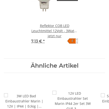
Reflektor COB LED
Leuchtmittel 12Volt - 3Watt -
WARMWEISS - 230 Lumen -
jetzt nur
F
A
Sockel Gu5.3 - 36° Lichtkegel
7,13 €
*
↑
G
Ähnliche Artikel