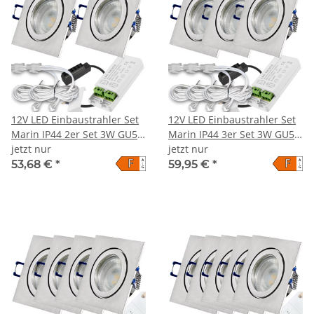
12V LED Einbaustrahler Set
12V LED Einbaustrahler Set
Marin IP44 2er Set 3W GU5.3
Marin IP44 3er Set 3W GU5.3
MR16 120cm AMP Kabel
jetzt nur
MR16 120cm AMP Kabel
jetzt nur
F
F
A
A
inkl. Trafo
inkl. Trafo
53,68 €
*
59,95 €
*
↑
↑
G
G