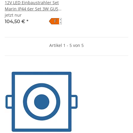
12V LED Einbaustrahler Set
Marin IP44 6er Set 3W GU5.3
MR16 120cm AMP Kabel
jetzt nur
F
A
inkl. Trafo
104,50 €
*
↑
G
Artikel 1 - 5 von 5