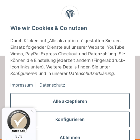
Kategorien
Wie wir Cookies & Co nutzen
Durch Klicken auf „Alle akzeptieren“ gestatten Sie den
Einsatz folgender Dienste auf unserer Website: YouTube,
Vimeo, PayPal Express Checkout und Ratenzahlung. Sie
können die Einstellung jederzeit ändern (Fingerabdruck-
Icon links unten). Weitere Details finden Sie unter
Konfigurieren
und in unserer
Datenschutzerklärung
.
Informationen
Impressum
|
Datenschutz
Gesetzliche Informationen
Alle akzeptieren
Konfigurieren
Vertrag widerrufen
* Alle Preise inkl. gesetzlicher USt., zzgl.
Versand
5 / 5
Ablehnen