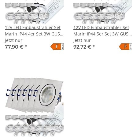
12V LED Einbaustrahler Set
12V LED Einbaustrahler Set
Marin IP44 4er Set 3W GU5.3
Marin IP44 5er Set 3W GU5.3
MR16 120cm AMP Kabel
jetzt nur
MR16 120cm AMP Kabel
jetzt nur
F
F
A
A
inkl. Trafo
inkl. Trafo
77,90 €
*
92,72 €
*
↑
↑
G
G