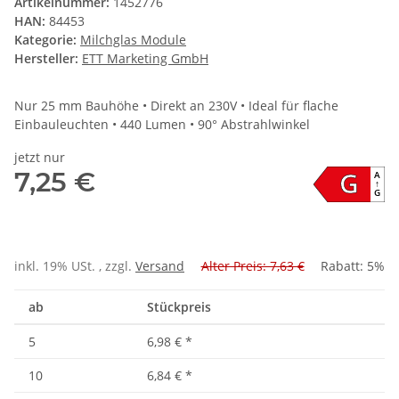
Artikelnummer:
1452776
HAN:
84453
Kategorie:
Milchglas Module
Hersteller:
ETT Marketing GmbH
Nur 25 mm Bauhöhe • Direkt an 230V • Ideal für flache
Einbauleuchten • 440 Lumen • 90° Abstrahlwinkel
jetzt nur
G
7,25 €
A
↑
G
inkl. 19% USt. , zzgl.
Versand
Alter Preis: 7,63 €
Rabatt:
5%
ab
Stückpreis
5
6,98 €
*
10
6,84 €
*