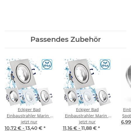
Passendes Zubehör
Eckiger Bad
Eckiger Bad
Ein
Einbaustrahler Marin /
Einbaustrahler Marin /
Spo
12Volt / IP44 / Ohne LED
jetzt nur
230Volt / IP44 / Ohne
jetzt nur
ru
6,9
Leuchtmittel
LED Leuchtmittel
10,72 € -
13,40 €
*
11,16 € -
11,88 €
*