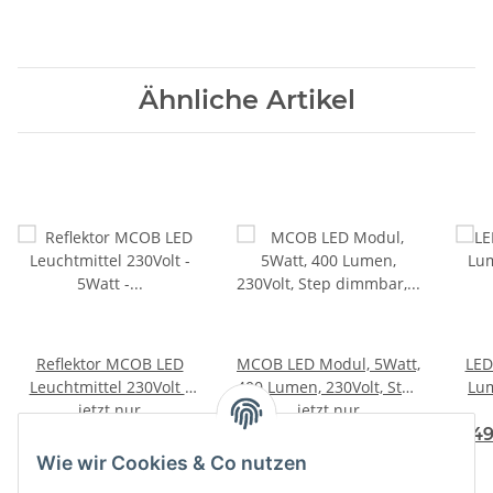
Ähnliche Artikel
Reflektor MCOB LED
MCOB LED Modul, 5Watt,
LED
Leuchtmittel 230Volt -
400 Lumen, 230Volt, Step
Lum
5Watt - WARMWEISS -
jetzt nur
dimmbar, Warmweiß,
jetzt nur
di
F
F
A
A
400 Lumen - Sockel
3000Kelvin
7,49 €
*
9,50 €
*
9,4
↑
↑
G
G
Gu10 - 36° Leuchtwinkel
Wie wir Cookies & Co nutzen